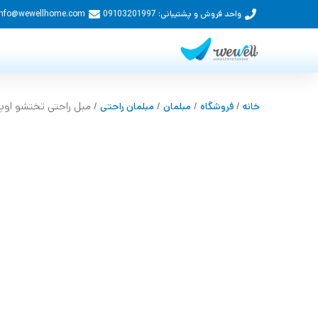
واحد فروش و پشتیبانی: 09103201997
Info@wewellhome.com
/
/
/
/ مبل راحتی تختشو اوپ
خانه
فروشگاه
مبلمان
مبلمان راحتی