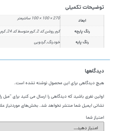
توضیحات تکمیلی
270 × 100 × 100 سانتیمتر
ابعاد
رنگ پارچه
کرم روشن کد 2, کرم متوسط کد 24, کرم تیره کد22, طوسی روشن کد 20, طوسی کد 33, طوسی تیره کد 18, زغالی کد 19, خردلی کد 29, زرشکی کد 26
رنگ پایه
خودرنگ, گردویی
دیدگاهها
هیچ دیدگاهی برای این محصول نوشته نشده است.
اولین نفری باشید که دیدگاهی را ارسال می کنید برای “مبل 
نشانی ایمیل شما منتشر نخواهد شد.
بخش‌های موردنیاز علا
امتیاز شما