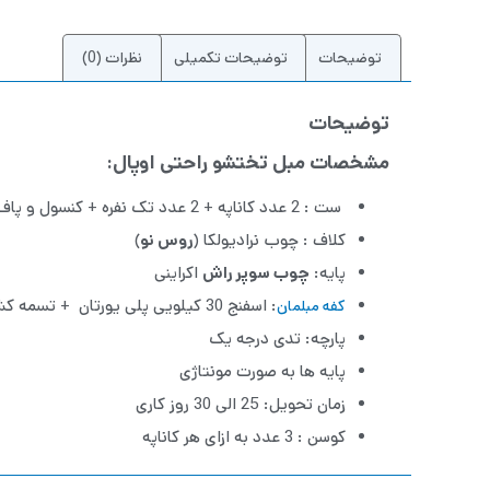
توضیحات
توضیحات تکمیلی
نظرات (0)
توضیحات
مشخصات مبل تختشو راحتی اوپال:
ست : 2 عدد کاناپه + 2 عدد تک نفره + کنسول و پاف
کلاف : چوب نرادیولکا (
روس نو
)
پایه:
چوب سوپر راش
اکراینی
: اسفنج 30 کیلویی پلی یورتان + تسمه کش ترک درجه یک​
کفه مبلمان
پارچه: تدی درجه یک
پایه ها به صورت مونتاژی
زمان تحویل: 25 الی 30 روز کاری
کوسن : 3 عدد به ازای هر کاناپه