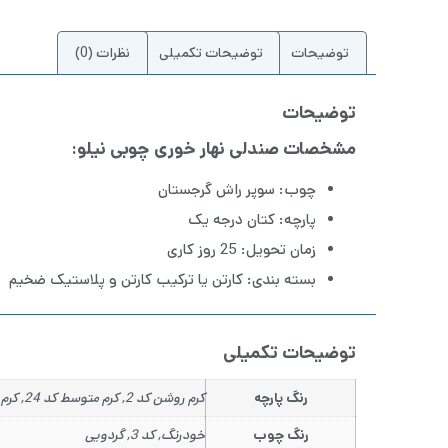
توضیحات
توضیحات تکمیلی
نظرات (0)
توضیحات
مشخصات صندلی نهار خوری چوبی نیلو:
چوب: سوپر راش گرجستان
پارچه: کتان درجه یک
زمان تحویل: 25 روز کاری
بسته بندی: کارتن یا ترکیب کارتن و پلاستیک ضخیم
توضیحات تکمیلی
رنگ پارچه
کرم روشن کد 2, کرم متوسط کد 24, کرم تیره کد22, طوسی روشن کد 20, طوسی آبی کد 31, طوسی کد 33, طوسی تیره کد 18, زغالی کد 19, آبی کد 23, آبی تیره کد 15, خردلی کد 29, زرشکی کد 26
رنگ چوب
خودرنگ, کد 3, گردویی