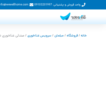
واحد فروش و پشتیبانی: 09103201997
Info@wewellhome.com
/
/
/
/ صندلی غذاخوری نی
خانه
فروشگاه
مبلمان
سرویس غذاخوری