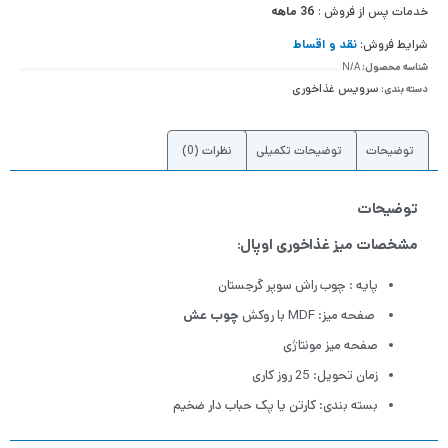
خدمات پس از فروش :
36 ماهه
شرایط فروش:
نقد و اقساط
شناسه محصول:
N/A
سرویس غذاخوری
دسته بندی:
توضیحات
توضیحات تکمیلی
نظرات (0)
توضیحات
مشخصات میز غذاخوری اوپال:
پایه : چوب راش سوپر گرجستان
صفحه میز: MDF با روکش
چوب عش
صفحه میز مونتاژی
زمان تحویل: 25 روز کاری
بسته بندی: کارتن یا پک حباب دار ضخیم